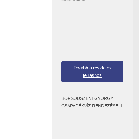
Tovább a részletes
leíráshoz
BORSODSZENTGYÖRGY
CSAPADÉKVÍZ RENDEZÉSE II.