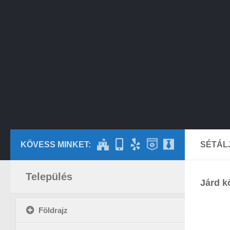
KÖVESS MINKET:
SÉTÁL
Település
Járd k
Földrajz