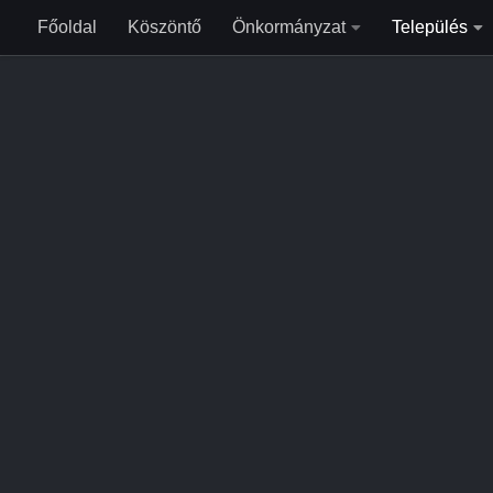
Főoldal
Köszöntő
Önkormányzat
Település
Skip to content