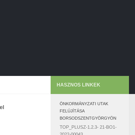
HASZNOS LINKEK
ÖNKORMÁNYZATI UTAK
el
FELÚJÍTÁSA
BORSODSZENTGYÖRGYÖN
TOP_PLUSZ-1.2.3- 21-BO1-
2022-00043