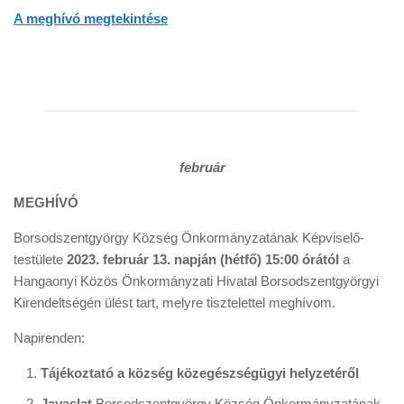
A meghívó megtekintése
február
MEGHÍVÓ
Borsodszentgyörgy Község Önkormányzatának Képviselő-
testülete
2023. február 13. napján (hétfő) 15:00 órától
a
Hangaonyi Közös Önkormányzati Hivatal Borsodszentgyörgyi
Kirendeltségén ülést tart, melyre tisztelettel meghívom.
Napirenden:
Tájékoztató a község közegészségügyi helyzetéről
Javaslat
Borsodszentgyörgy Község Önkormányzatának