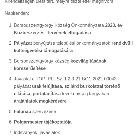
Kirendeltségén ülést tart, melyre tisztelettel meghívom.
Napirenden:
Borsodszentgyörgy Község Önkormányzata
2023. évi
Közbeszerzési Tervének elfogadása
Pályázat
benyújtása települési önkormányzatok
rendkívüli
költségvetési támogatására
Borsodszentgyörgy község
közvilágításának
korszerűsítése
Javaslat a TOP_PLUSZ-1.2.3-21-BO1-2022-00043
pályázat
utak felújítása, szilárd burkolattal történő
ellátása, portalanítása
tevékenység tárgyában
árajánlatok megkérésére
Falunap
szervezése
Polgármester tájékoztatója
Indítványok, javaslatok