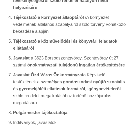
tevékenységekről szóló rendelet hatályon nívül
helyezésére
Tájékoztató a környezet állaoptáról
/A környezet
védelmének általános szabályairól szóló törvény vonatkozó
bekezdése alapján
Tájékoztató a közművelődési és könyvtári feladatok
ellátásáról
Javaslat
a 3623 Borsodszentgyörgy, Szentgyörgy út 27.
számú
önokrmányzati tulajdonú ingatlan értékesítésére
Javaslat Ózd Város Önkormányzata
Képviselő-
testületének a
személyes gondoskodást nyújtó szociális
és gyermekjóléti ellátások formáiról, igénybevételéről
szóló rendelet megalkotásához történő hozzájárulás
megadására
Polgármester tájékoztatója
Indítványok, javaslatok