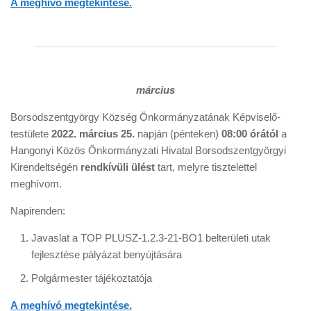
A meghívó megtekintése.
március
Borsodszentgyörgy Község Önkormányzatának Képviselő-
testülete
2022. március 25.
napján (pénteken)
08:00
órától
a
Hangonyi Közös Önkormányzati Hivatal Borsodszentgyörgyi
Kirendeltségén
rendkívüli ülést
tart, melyre tisztelettel
meghívom.
Napirenden:
Javaslat a TOP PLUSZ-1.2.3-21-BO1 belterületi utak
fejlesztése pályázat benyújtására
Polgármester tájékoztatója
A meghívó megtekintése.