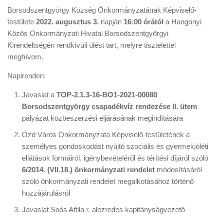
Borsodszentgyörgy Község Önkormányzatának Képviselő-
testülete
2022. augusztus 3.
napján
16:00 órától
a Hangonyi
Közös Önkormányzati Hivatal Borsodszentgyörgyi
Kirendeltségén rendkívüli ülést tart, melyre tisztelettel
meghívom.
Napirenden:
Javaslat a
TOP-2.1.3-16-BO1-2021-00080
Borsodszentgyörgy csapadékvíz rendezése II. ütem
pályázat közbeszerzési eljárásának megindítására
Ózd Város Önkormányzata Képviselő-testületének a
személyes gondoskodást nyújtó szociális és gyermekjóléti
ellátások formáiról, igénybevételéről és térítési díjáról szóló
6/2014. (VII.18.)
önkormányzati rendelet
módosításáról
szóló önkormányzati rendelet megalkotásához történő
hozzájárulásról
Javaslat Soós Attila r. alezredes kapitányságvezető