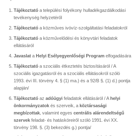
Tájékoztató
a települési folyékony hulladékgazdálkodási
tevékenység helyzetéről
Tájékoztató
a közműves ivóvíz-szolgáltatási feladatokról
Tájékoztató
a közművelődési és könyvtári feladatok
ellátásáról
Javaslat
a
Helyi Esélyegyenlőségi Program
elfogadására
Tájékoztató
a szociális étkeztetés biztosításáról / A
szociális igazgatásról és a szociális ellátásokról szóló
1993. évi III. törvény 4. § (1) ma.) és a 92/B §. (1) d.) pontja
alapján/
Tájékoztató
az
adóügyi
feladatok ellátásáról / A
helyi
önkormányzatok
és szerveik, a
köztársasági
megbízottak
, valamint egyes
centrális alárendeltségű
szervek
feladat- és hatásköreiről szóló 1991. évi XX.
törvény 198. §. (3) bekezdés g.) pontja/