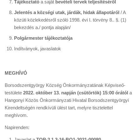
Tájékoztató
a saját
bevételi tervek teljesítéséről
Jelentés a községi utak, járdák, hidak állapotáról
/ A
közúti közlekedésről szóló 1998. évi I. törvény 8.. §. (1)
bekezdés a./ pontja alapján/
Polgármester tájékoztatója
Indítványok, javaslatok
MEGHÍVÓ
Borsodszentgyörgy Község Önkormányzatának Képviseő-
testülete
2022. október 13. napján (csütörtök) 15:00 órától
a
Hangonyi Közös Önkormányzati Hivatal Borsodszentgyörgyi
Kirendeltségén rendkívüli ülést tart, melyre tisztelettel
meghívom.
Napirenden:
Javaslat a
TOP-2.1.3-16-BO1-2021-00080