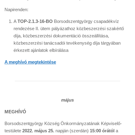
Napirenden:
A
TOP-2.1.3-16-BO
Borsodszentgyörgy csapadékvíz
rendezése II. ütem pályázathoz közbeszerzési szakértő
díja, közbeszerzési dokumentáció összeállítása,
közbeszerzési tanácsadói tevékenység díja tárgyában
érkezett ajánlatok elbírálása
A meghívó megtekintése
május
MEGHÍVÓ
Borsodszentgyörgy Község Önkormányzatának Képviselő-
testülete
2022. május 25.
napján (szerdán)
15:00 órától
a