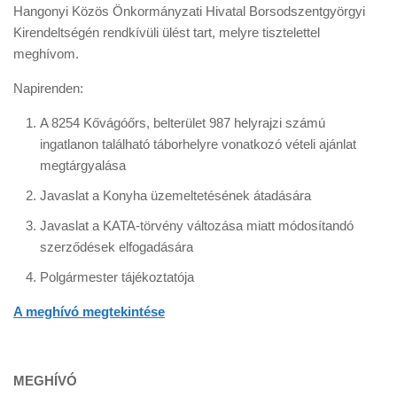
Hangonyi Közös Önkormányzati Hivatal Borsodszentgyörgyi
Kirendeltségén rendkívüli ülést tart, melyre tisztelettel
meghívom.
Napirenden:
A 8254 Kővágóőrs, belterület 987 helyrajzi számú
ingatlanon található táborhelyre vonatkozó vételi ajánlat
megtárgyalása
Javaslat a Konyha üzemeltetésének átadására
Javaslat a KATA-törvény változása miatt módosítandó
szerződések elfogadására
Polgármester tájékoztatója
A meghívó megtekintése
MEGHÍVÓ