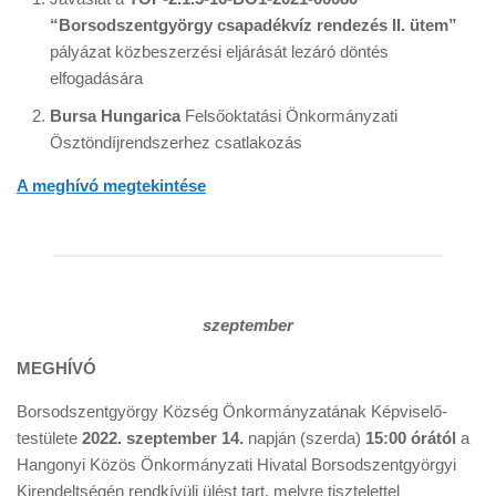
“Borsodszentgyörgy csapadékvíz rendezés II. ütem”
pályázat közbeszerzési eljárását lezáró döntés
elfogadására
Bursa Hungarica
Felsőoktatási Önkormányzati
Ösztöndíjrendszerhez csatlakozás
A meghívó megtekintése
szeptember
MEGHÍVÓ
Borsodszentgyörgy Község Önkormányzatának Képviselő-
testülete
2022. szeptember 14.
napján (szerda)
15:00 órától
a
Hangonyi Közös Önkormányzati Hivatal Borsodszentgyörgyi
Kirendeltségén rendkívüli ülést tart, melyre tisztelettel