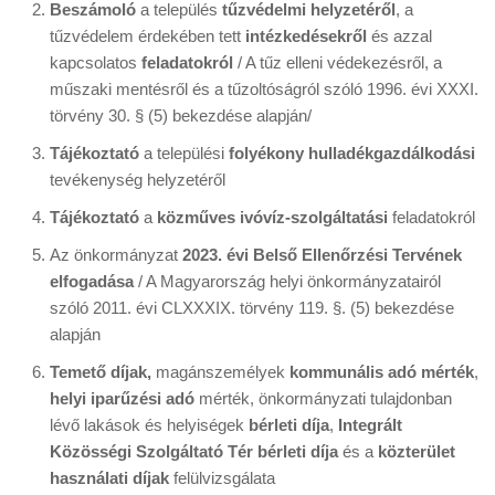
Beszámoló
a település
tűzvédelmi helyzetéről
, a
tűzvédelem érdekében tett
intézkedésekről
és azzal
kapcsolatos
feladatokról
/ A tűz elleni védekezésről, a
műszaki mentésről és a tűzoltóságról szóló 1996. évi XXXI.
törvény 30. § (5) bekezdése alapján/
Tájékoztató
a települési
folyékony hulladékgazdálkodási
tevékenység helyzetéről
Tájékoztató
a
közműves ivóvíz-szolgáltatási
feladatokról
Az önkormányzat
2023. évi Belső Ellenőrzési Tervének
elfogadása
/ A Magyarország helyi önkormányzatairól
szóló 2011. évi CLXXXIX. törvény 119. §. (5) bekezdése
alapján
Temető díjak,
magánszemélyek
kommunális adó mérték
,
helyi iparűzési adó
mérték, önkormányzati tulajdonban
lévő lakások és helyiségek
bérleti díja
,
Integrált
Közösségi Szolgáltató Tér bérleti díja
és a
közterület
használati díjak
felülvizsgálata