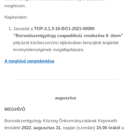
meghívom.
Napirenden:
Javaslat a
TOP-2.1.3-16-BO1-2021-00080
“Borsodszentgyörgy csapadékvíz rendezése II. ütem”
pályázat közbeszerzési eljárásában benyújtott árajánlat
érvénytelenségének megállapítására
A meghívó megtekintése
augusztus
MEGHÍVÓ
Borsodszentgyörgy Község Önkormányzatának Képviselő-
testülete
2022. augusztus 31.
napján (szerdán)
15:00 órától
a