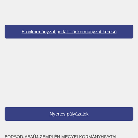
E-önkormányzat portál – önkormányzat kereső
Nyertes pályázatok
BORSOD-ABAÚJ-ZEMPLÉN MEGYEI KORMÁNYHIVATAL