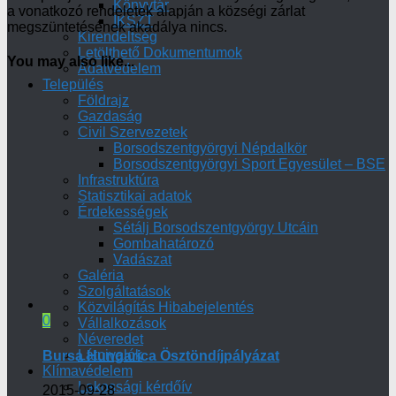
Könyvtár
a vonatkozó rendeletek alapján a községi zárlat
IKSZT
megszüntetésének akadálya nincs.
Kirendeltség
Letölthető Dokumentumok
You may also like...
Adatvédelem
Település
Földrajz
Gazdaság
Civil Szervezetek
Borsodszentgyörgyi Népdalkör
Borsodszentgyörgyi Sport Egyesület – BSE
Infrastruktúra
Statisztikai adatok
Érdekességek
Sétálj Borsodszentgyörgy Utcáin
Gombahatározó
Vadászat
Galéria
Szolgáltatások
Közvilágítás Hibabejelentés
0
Vállalkozások
Néveredet
Látnivalók
Bursa Hungarica Ösztöndíjpályázat
Klímavédelem
Lakossági kérdőív
2015-09-28