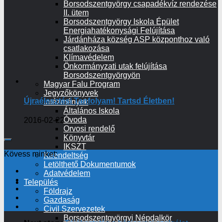
Borsodszentgyörgy csapadékvíz rendezése
II. ütem
Borsodszentgyörgy Iskola Épület
Energiahatékonysági Felújítása
Járdánháza község ASP központhoz való
csatlakozása
Klímavédelem
Önkormányzati utak felújítása
Borsodszentgyörgyön
Magyar Falu Program
Jegyzőkönyvek
Újraélesztési Tanfolyam! Tartsd Életben!
Intézmények
Általános Iskola
Óvoda
2016-02-22
Orvosi rendelő
Könyvtár
IKSZT
Kövess minket:
Kirendeltség
Letölthető Dokumentumok
Adatvédelem
Település
Földrajz
Gazdaság
Civil Szervezetek
Borsodszentgyörgyi Népdalkör