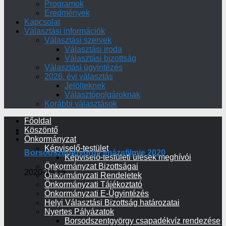
Programok
Eredmények
Kapcsolat
Választási információk
Választási szervek
Választási iroda
Választási bizottság
Választási ügyintézés
2026. évi választás
Jelölteknek
Választópolgároknak
Korábbi választások
Főoldal
Köszöntő
Önkormányzat
Képviselő-testület
Borsodszentgyörgy imázsfilmje 2020
Képviselő-testületi ülések meghívói
Önkormányzat Bizottságai
2020-10-15
Önkormányzati Rendeletek
Önkormányzati Tájékoztató
Önkormányzati E-Ügyintézés
Helyi Választási Bizottság határozatai
Nyertes Pályázatok
Borsodszentgyörgy csapadékvíz rendezése