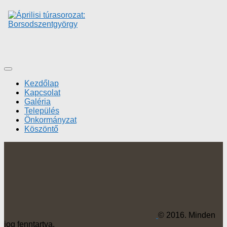
Kezdőlap
Kapcsolat
Galéria
Település
Önkormányzat
Köszöntő
© 2016. Minden
jog fenntartva.