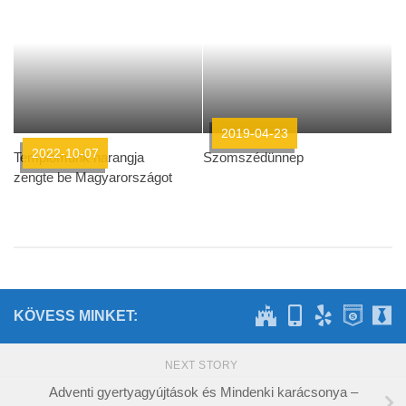
2019-04-23
2022-10-07
Templomunk harangja
Szomszédünnep
zengte be Magyarországot
KÖVESS MINKET:
NEXT STORY
Adventi gyertyagyújtások és Mindenki karácsonya –