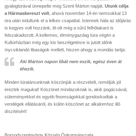
gyalogtúrával ünnepelte meg Szent Márton napját.
Utunk célja
a Hármaskereszt volt
, ahová november 14-én nemsokkal 13
óra után indultunk el a lelkes csapattal. Istennek hála az időjárás
is kegyes volt hozzánk, itt-ott még a sűrű felhőtakaró is
felszakadozott. A kellemes, élménygazdag túra végén a
Kultúrházban még egy kis beszélgetésre is jutott időnk
ínycsiklandó libaságok mellett, hiszen ahogy a mondás tartja:
Aki Márton napon libát nem eszik, egész éven át
éhezik.
Minden túratársunknak köszönjük a részvételt, reméljük jól
érezték magukat! Köszönet mindazoknak is, akik pogácsával,
süteményekkel és egyéb finomságokkal gondoskodtak a
vendégek ellátásáról, és külön köszönet az alkalomhoz illő
díszítésért!
Borsodszentgyörgy Község Önkormányzata