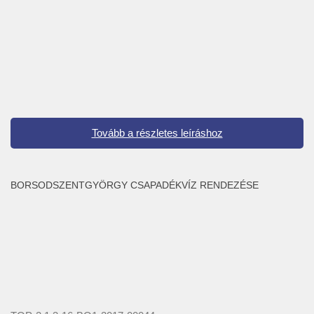
Tovább a részletes leíráshoz
BORSODSZENTGYÖRGY CSAPADÉKVÍZ RENDEZÉSE