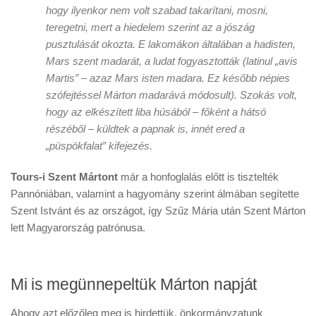
hogy ilyenkor nem volt szabad takarítani, mosni,
teregetni, mert a hiedelem szerint az a jószág
pusztulását okozta. E lakomákon általában a hadisten,
Mars szent madarát, a ludat fogyasztották (latinul „avis
Martis” – azaz Mars isten madara. Ez később népies
szófejtéssel Márton madarává módosult). Szokás volt,
hogy az elkészített liba húsából – főként a hátsó
részéből – küldtek a papnak is, innét ered a
„püspökfalat” kifejezés.
Tours-i Szent Mártont
már a honfoglalás előtt is tisztelték
Pannóniában, valamint a hagyomány szerint álmában segítette
Szent Istvánt és az országot, így Szűz Mária után Szent Márton
lett Magyarország patrónusa.
Mi is megünnepeltük Márton napját
Ahogy azt előzőleg meg is hirdettük, önkormányzatunk