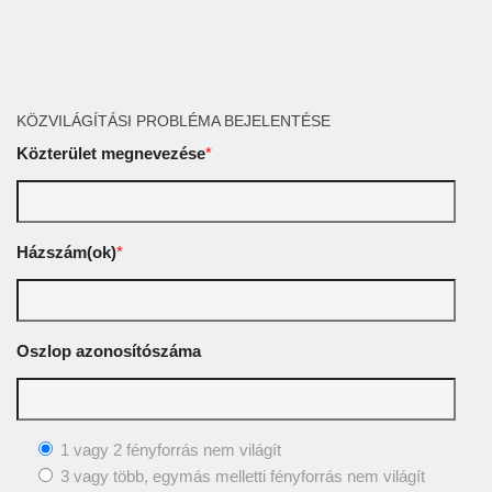
KÖZVILÁGÍTÁSI PROBLÉMA BEJELENTÉSE
Közterület megnevezése
*
Házszám(ok)
*
Oszlop azonosítószáma
1 vagy 2 fényforrás nem világít
3 vagy több, egymás melletti fényforrás nem világít