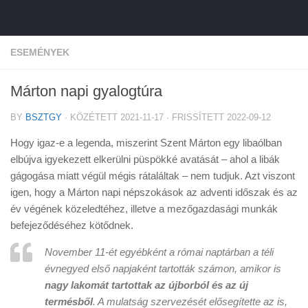
ESEMÉNYEK
Márton napi gyalogtúra
BY
BSZTGY
· KÖZÉTETT
2021-11-17
· FRISSÍTETT
2022-09-12
Hogy igaz-e a legenda, miszerint Szent Márton egy libaólban
elbújva igyekezett elkerülni püspökké avatását – ahol a libák
gágogása miatt végül mégis rátaláltak – nem tudjuk. Azt viszont
igen, hogy a Márton napi népszokások az adventi időszak és az
év végének közeledtéhez, illetve a mezőgazdasági munkák
befejeződéséhez kötődnek.
November 11-ét egyébként a római naptárban a téli
évnegyed első napjaként tartották számon, amikor is
nagy lakomát tartottak az újborból és az új
termésből
. A mulatság szervezését elősegítette az is,