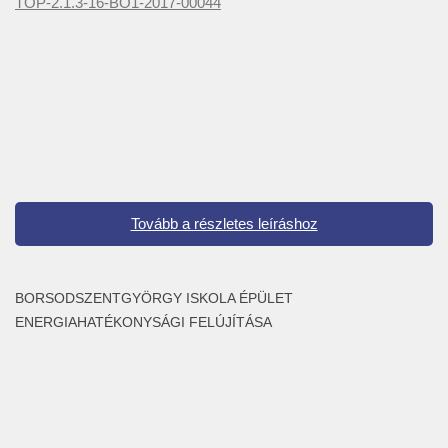
TOP-2.1.3-16-BO1-2017-00044
Tovább a részletes leíráshoz
BORSODSZENTGYÖRGY ISKOLA ÉPÜLET
ENERGIAHATÉKONYSÁGI FELÚJÍTÁSA