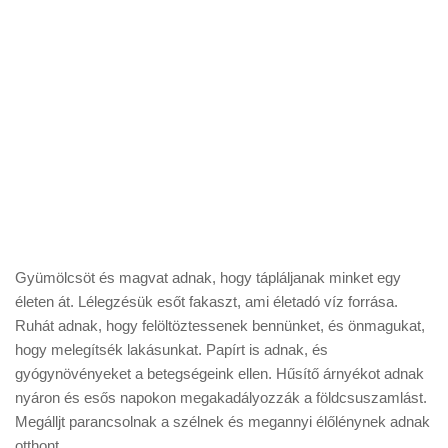
Gyümölcsöt és magvat adnak, hogy tápláljanak minket egy
életen át. Lélegzésük esőt fakaszt, ami életadó víz forrása.
Ruhát adnak, hogy felöltöztessenek bennünket, és önmagukat,
hogy melegítsék lakásunkat. Papírt is adnak, és
gyógynövényeket a betegségeink ellen. Hűsítő árnyékot adnak
nyáron és esős napokon megakadályozzák a földcsuszamlást.
Megálljt parancsolnak a szélnek és megannyi élőlénynek adnak
otthont.