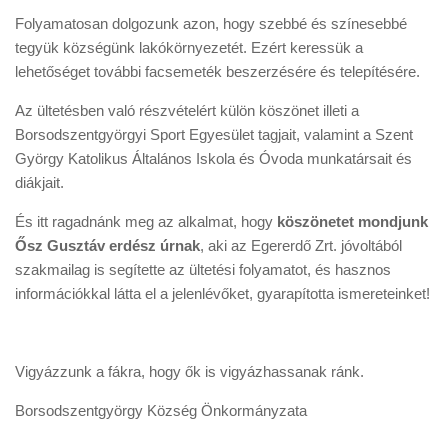
Folyamatosan dolgozunk azon, hogy szebbé és színesebbé
tegyük községünk lakókörnyezetét. Ezért keressük a
lehetőséget további facsemeték beszerzésére és telepítésére.
Az ültetésben való részvételért külön köszönet illeti a
Borsodszentgyörgyi Sport Egyesület tagjait, valamint a Szent
György Katolikus Általános Iskola és Óvoda munkatársait és
diákjait.
És itt ragadnánk meg az alkalmat, hogy
köszönetet mondjunk
Ősz Gusztáv erdész úrnak
, aki az Egererdő Zrt. jóvoltából
szakmailag is segítette az ültetési folyamatot, és hasznos
információkkal látta el a jelenlévőket, gyarapította ismereteinket!
Vigyázzunk a fákra, hogy ők is vigyázhassanak ránk.
Borsodszentgyörgy Község Önkormányzata