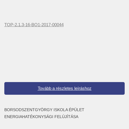
TOP-2.1.3-16-BO1-2017-00044
Tovább a részletes leíráshoz
BORSODSZENTGYÖRGY ISKOLA ÉPÜLET
ENERGIAHATÉKONYSÁGI FELÚJÍTÁSA