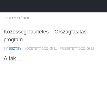
FEJLESZTÉSEK
Közösségi faültetés – Országfásítási
program
BY
BSZTGY
· KÖZÉTETT
2022-05-11
· FRISSÍTETT
2022-09-12
A fák…