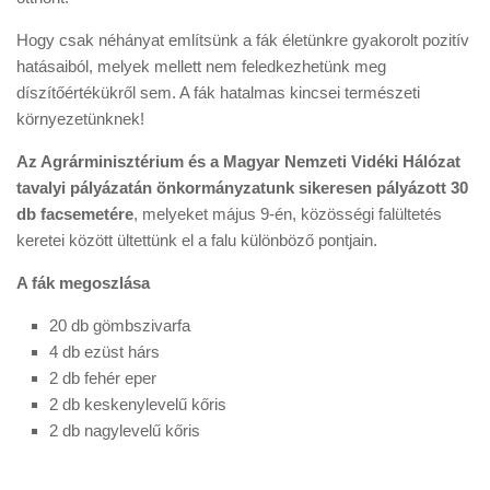
Hogy csak néhányat említsünk a fák életünkre gyakorolt pozitív
hatásaiból, melyek mellett nem feledkezhetünk meg
díszítőértékükről sem. A fák hatalmas kincsei természeti
környezetünknek!
Az Agrárminisztérium és a Magyar Nemzeti Vidéki Hálózat
tavalyi pályázatán önkormányzatunk sikeresen pályázott 30
db facsemetére
, melyeket május 9-én, közösségi falültetés
keretei között ültettünk el a falu különböző pontjain.
A fák megoszlása
20 db gömbszivarfa
4 db ezüst hárs
2 db fehér eper
2 db keskenylevelű kőris
2 db nagylevelű kőris