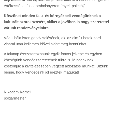
értékessé tették a tombolanyeremények palettáját.
Köszönet minden falu- és környékbeli vendégünknek a
kulturált szórakozásért, akiket a jövőben is nagy szeretettel
várunk rendezvényeinkre.
Végül hála Isten gondviselésének, aki az elmúlt hetek zord
viharai után kellemes idővel áldott meg bennünket.
A falunap összetartozásunk egyik fontos jelképe és egyben
községünk vendégszeretetének tükre is. Mindenkinek
köszönjük a kivitelezésében végzett áldozatos munkát! Bízunk
benne, hogy vendégeink jól érezték magukat!
Nikodém Kornél
polgármester