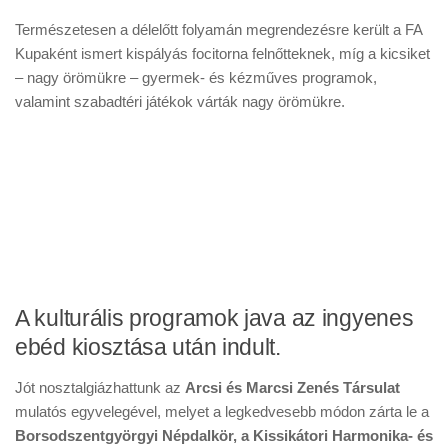
Természetesen a délelőtt folyamán megrendezésre került a FA
Kupaként ismert kispályás focitorna felnőtteknek, míg a kicsiket
– nagy örömükre – gyermek- és kézműves programok,
valamint szabadtéri játékok várták nagy örömükre.
A kulturális programok java az ingyenes
ebéd kiosztása után indult.
Jót nosztalgiázhattunk az
Arcsi és Marcsi Zenés Társulat
mulatós egyvelegével, melyet a legkedvesebb módon zárta le a
Borsodszentgyörgyi Népdalkör, a Kissikátori Harmonika- és