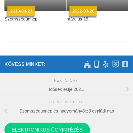
2019-04-23
2022-03-20
Szomszédünnep
március 15.
KÖVESS MINKET:
NEXT STORY
Idősek estje 2021.
PREVIOUS STORY
Szomszédünnep és hagyományőrző családi nap
ELEKTRONIKUS ÜGYINTÉZÉS