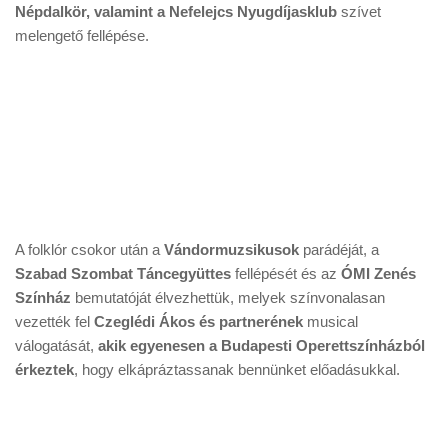
Népdalkör, valamint a Nefelejcs Nyugdíjasklub
szívet
melengető fellépése.
A folklór csokor után a
Vándormuzsikusok
parádéját, a
Szabad Szombat Táncegyüttes
fellépését és az
ÓMI Zenés
Színház
bemutatóját élvezhettük, melyek színvonalasan
vezették fel
Czeglédi Ákos és partnerének
musical
válogatását,
akik egyenesen a Budapesti Operettszínházból
érkeztek
, hogy elkápráztassanak bennünket előadásukkal.