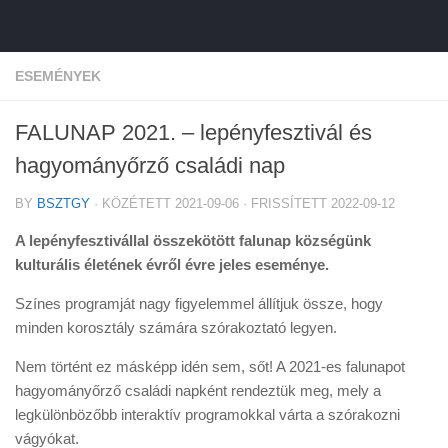
ESEMÉNYEK
FALUNAP 2021. – lepényfesztivál és
hagyományőrző családi nap
BY
BSZTGY
· KÖZÉTETT
2021-09-06
· FRISSÍTETT
2022-09-12
A lepényfesztivállal összekötött falunap községünk
kulturális életének évről évre jeles eseménye.
Színes programját nagy figyelemmel állítjuk össze, hogy
minden korosztály számára szórakoztató legyen.
Nem történt ez másképp idén sem, sőt! A 2021-es falunapot
hagyományőrző családi napként rendeztük meg, mely a
legkülönbözőbb interaktív programokkal várta a szórakozni
vágyókat.