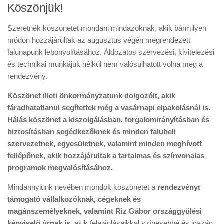
Köszönjük!
Szeretnék köszönetet mondani mindazoknak, akik bármilyen
módon hozzájárultak az augusztus végén megrendezett
falunapunk lebonyolításához. Áldozatos szervezési, kivitelezési
és technikai munkájuk nélkül nem valósulhatott volna meg a
rendezvény.
Köszönet illeti önkormányzatunk dolgozóit, akik
fáradhatatlanul segítettek még a vasárnapi elpakolásnál is.
Hálás köszönet a kiszolgálásban, forgalomirányításban és
biztosításban segédkezőknek és minden falubeli
szervezetnek, egyesületnek, valamint minden meghívott
fellépőnek, akik hozzájárultak a tartalmas és színvonalas
programok megvalósításához.
Mindannyiunk nevében mondok köszönetet a
rendezvényt
támogató vállalkozóknak, cégeknek és
magánszemélyeknek, valamint Riz Gábor országgyűlési
képviselő úrnak is
, akik felajánlásaikkal színesebbé és igazán